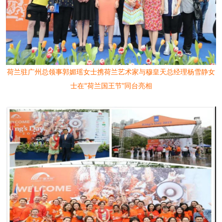
荷兰驻广州总领事郭媚瑶女士携荷兰艺术家与穆皇天总经理杨雪静女
士在"荷兰国王节”同台亮相