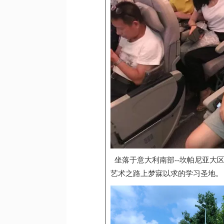
坐落于意大利南部--坎帕尼亚大
艺术之路上梦寐以求的学习圣地。