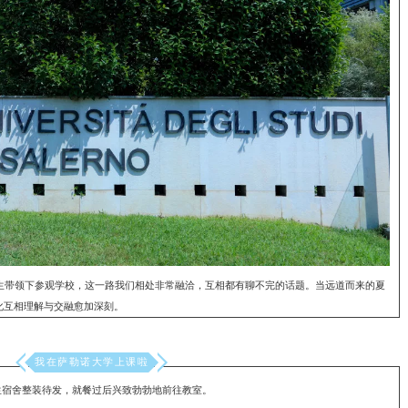
带领下参观学校，这一路我们相处非常融洽，互相都有聊不完的话题。当远道而来的夏
化互相理解与交融愈加深刻。
我在萨勒诺大学上课啦
_
_
_
_
_
_
宿舍整装待发，就餐过后兴致勃勃地前往教室。