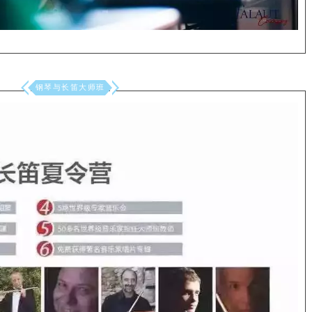
钢琴与长笛大师班
_
_
_
_
_
_