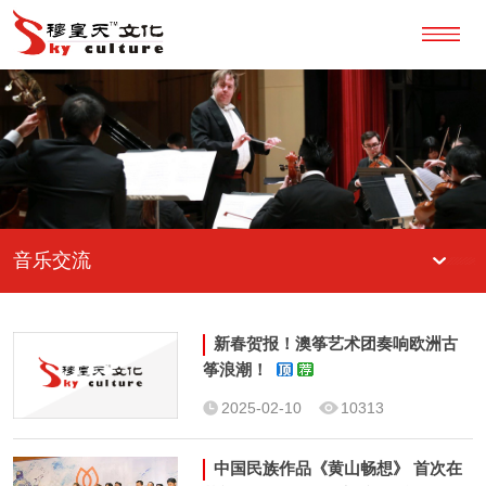
音乐交流
新春贺报！澳筝艺术团奏响欧洲古
筝浪潮！
2025-02-10
10313
中国民族作品《黄山畅想》 首次在