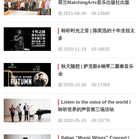
荷兰MatchingArts音乐出版社出版
全球发行
2021-06-30
13580
聆听时光之音 | 陈奕迅的十年含括太
多
2020-11-19
18625
秋天随想 | 萨克斯&钢琴二重奏音乐
会
2020-10-28
17369
Listen to the voice of the world /
聆听世界的声音第三场活动
2020-05-15
10776
Italian “Music Wings” Concert /