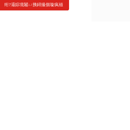
绗?灞婃境闂ㄩ挗鐞撮個璇疯禌