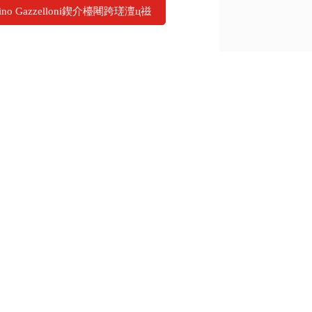
ino Gazzelloni鍥介檯闀跨瑳澶ц禌