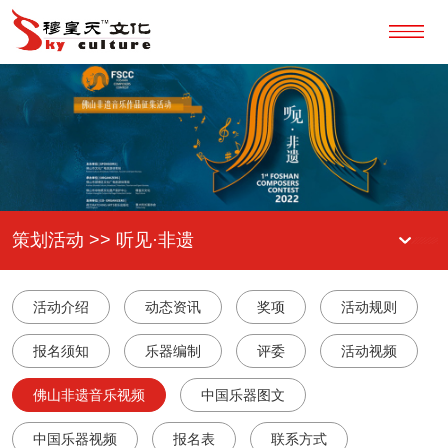
策划活动 >> 听见·非遗
活动介绍
动态资讯
奖项
活动规则
报名须知
乐器编制
评委
活动视频
佛山非遗音乐视频
中国乐器图文
中国乐器视频
报名表
联系方式