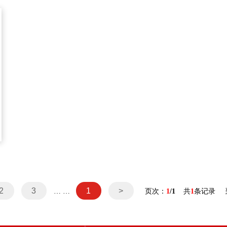
2
3
1
>
… …
页次：
1
/1
共
1
条记录 