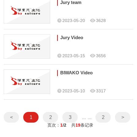
Jury team
2023-05-20
3628
Jury Video
2023-05-15
3656
BIWAKO Video
2023-05-10
3317
<
1
2
3
2
>
… …
页次：
1
/2
共
19
条记录