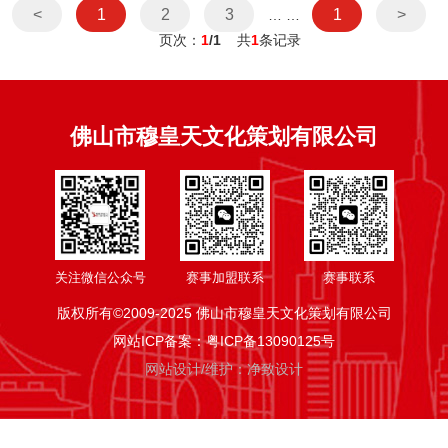
<
1
2
3
1
>
… …
页次：
1
/1
共
1
条记录
佛山市穆皇天文化策划有限公司
关注微信公众号
赛事加盟联系
赛事联系
版权所有©2009-2025 佛山市穆皇天文化策划有限公司
网站ICP备案：
粤ICP备13090125号
网站设计/维护：净致设计