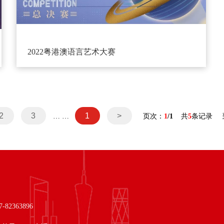
2022粤港澳语言艺术大赛
2
3
1
>
… …
页次：
1
/1
共
5
条记录 
82363896